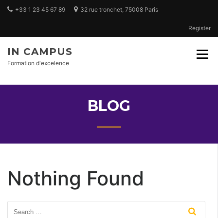
Skip
+33 1 23 45 67 89
32 rue tronchet, 75008 Paris
to
content
Register
IN CAMPUS
Formation d'excelence
BLOG
Nothing Found